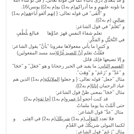
و قد يتعدى درى بالباء كما في قوله تعالى: { قل لو شاء الله
ما تلوته عليهم و ما أدراك
م
(م به1)
به
(م به2)
} يونس/16.
و "أَلْفَى" في قوله تعالى: { إنهم ألفو آباء
هم
(م به1)
ضالين
(م به2)
}.
و "تَعَلَّمَ" في قول الشاعر:
تعلم شفاءَ النفسِ قهرَ عدُوِّها فبالغ بلُطْفٍ
في التَّحَيُّلِ و المَكْرِ.
و كثيرا ما يأتي مفعولاها مقرونا "بأنَّ" يقول الشاعر:
فقُلْتُ تعلم
أنَّ للصيد غُرَّةً
(سد مسد المفعولين)
و إلا تضيعها فإنك قاتل
القسم الثاني:
ما يفيد في الخبر رجحانا و هو "جَعَلَ" و "حَجَا"
و "عَدَّ" و "زَعَمَ" و "وَهَبَ".
مثال "جعل" قوله تعالى: { و جعلوا
الملائكة
(م به1)
الذين هم
عباد الرحمان
إناثا
(م به2)
}.
مثال "حَجَا" بمعنى ظنَّ قول الشاعر:
قد كنت أحجو
أبا عمرو
(م به1)
أخا ثقةٍ
(م به2)
حتى ألَمَّتْ بنا يوما ملماتُ
مثال "عدَّ" قول الشاعر:
فلا تعدد
المَوْلَى
(م به1)
شريكَكَ
(م به2)
في الغِنَى و
لكنما المولى شريكُكَ في العُدْمِ
مثال "زَعَمَ" قول الشاعر: