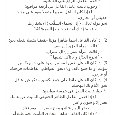
* حكم الفاعل: الرفع على الفاعلية.
* وجوب تأنيث عامل الفاعل في أربعة مواضع:
1) إذا كان الفاعل ضميرا متصلا يعود على مؤنث
حقيقي أو مجازي،
نحو قوله تعالى: { إذا السماء انشقَّت } الانشقاق/1
و قوله: { تلك أمة قد خلت } البقرة/141
2)
إذا كان الفاعل اسما ظاهرا مؤنثا حقيقيا متصلا بفعله نحو:
- { قالت امرأة العزيز } يوسف.
- { قالت امرأة عمران } آل عمران.
- " تجوع الحرَّة و لا تأكل بثدييها "
3)
إذا كان الفاعل ضميرا مستترا يعود على جمع تكسير
مؤنث أو ما جمع بألف وتاء نحو: الفواطم، الفاطمات فرحتْ،
أو فرحن.
4)
إذا كان الفاعل عائدا على جمع تكسير مذكر غير عاقل
نحو: الأيام بك ابتهجتْ.
* جواز تأنيث الفعل في خمسة مواضع:
1) إذا فصل الفاعل الظاهر الحقيقي التأنيث عن عامله
بغير إلا و سوي و غير:
حضر اليوم فتاة و يصح حضرت اليوم فتاة.
2) إذا كان الفاعل ظاهرا مجازي التأنيث نحو: طلع أو