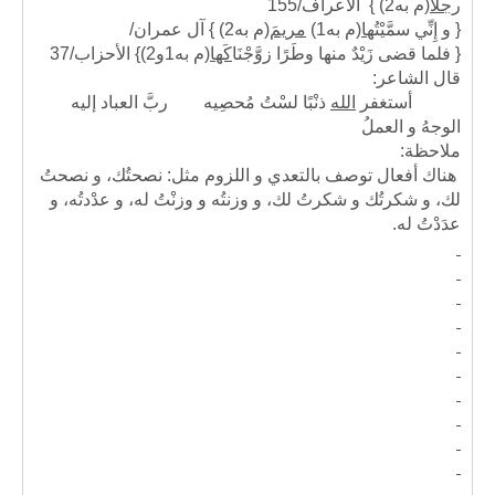
رجلاً
(م به2)
} الأعراف/155
{ و إِنِّي سمَّيْتُ
ها
(م به1)
مريمَ
(م به2)
} آل عمران/
{ فلما قضى زَيْدٌ منها وطَرًا زوَّجْنَا
كَها
(م به1و2)
} الأحزاب/37
قال الشاعر:
أستغفر
الله
ذنْبًا لسْتُ مُحصِيه ربَّ العباد إليه
الوجهُ و العملُ
ملاحظة:
هناك أفعال توصف بالتعدي و اللزوم مثل: نصحتُك، و نصحتُ
لك، و شكرتُك و شكرتُ لك، و وزنتُه و وزنْتُ له، و عدْدتُه، و
عدَدْتُ له.