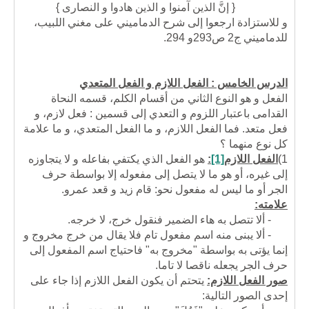
{ إنَّ الذين آمنوا و الذين هادوا و النصارى }
و للاستزادة ارجعوا إلى شرح الدماميني على مغني اللبيب،
للدماميني ج2 ص293و 294.
الدرس الخامس : الفعل اللازم و الفعل المتعدي
الفعل و هو النوع الثاني من أقسام الكلم، قسمه النحاة
القدامى باعتبار اللزوم و التعدي إلى قسمين : فعل لازم، و
فعل متعد. فما الفعل اللازم، و ما الفعل المتعدي، و ما علامة
كل نوع منهما ؟
1)
الفعل اللازم
[1]
:
هو الفعل الذي يكتفي بفاعله و لا يتجاوزه
إلى غيره، أو هو ما لا يتصل إلى مفعوله إلا بواسطة حرف
الجر أو ما ليس له مفعول نحو: قام زيد و قعد عمرو.
علامته:
- ألا تتصل به هاء الضمير فنقول خرج، لا خرجه.
- ألا يبنى منه اسم مفعول تام فلا يقال من خرج مخروج و
إنما يؤتى به بواسطة "مخروج به" فاحتياج اسم المفعول إلى
حرف الجر يجعله ناقصا لا تاما.
صور الفعل اللازم:
يتحتم أن يكون الفعل اللازم إذا جاء على
إحدى الصور التالية: