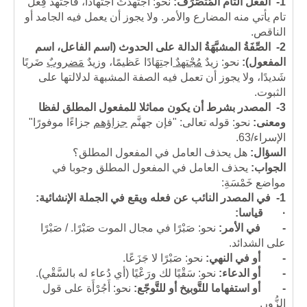
1-
الفعل التام المُتَصَرِّف:
نحو: اجتهدْتُ اجتهاداً، فاجتهد فِعْلٌ
تام يأتي منه المضارع والأمر. ولا يجوز أن يعمل فيه الجامد أو
الناقص.
2-
الصِّفَةُ المشبَّهَةُ الدالة على الحدوث (اسم الفاعل، اسم
المفعول):
نحو: زيدٌ
مُجْتهدٌ
اجتِهَادًا عَظيمًا، وزيدٌ
مَضروبٌ
ضَربًا
شَديدًا، ولا يجوز أن تعمل فيه الصفة المشبهة لدلالتها على
الثبوت.
3-
المصدر بشرط أن يكون مماثلا للمفعول المطلق لفظا
ومعنى:
نحو: قوله تعالى: "فإن جهنَّم
جزاؤهم
جزاءًا موفورًا"
الإسراء/63.
السؤال:
هل يحذف العامل في المفعول المطلق؟
الجواب:
يحذف العامل في المفعول المطلق وجوبا في
مواضع خَمْسَةِ:
1-
في المصدر النائب عن فعله ويقع في الجملة الإنشائية:
·
قياسا:
-
في الأمر:
نحو:
صَبْرًا في مجال الموت صَبْرًا. / صَبْرًا
على الشدائد.
-
أو في النهي:
نحو: صَبْرًا لا جَزَعًا.
-
أو الدعاء:
نحو: سَقْيًا لك ورَعْيًا (أي دُعاء له بالسَّقْي).
-
أو استفهاما للتَّوبيخ أو للتَّوجّع:
نحو: أَجُرْأَة على قول
الزُّور.