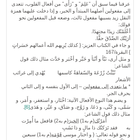
عرفنا فيما سبق أن "عَلِمَ" و "رَأَى" من أفعال القلوب، تتعدى
إلى مفعولين أصلهما المبتدأ و الخبر، و إذا دخلت عليهما همزة
النقل زيد بسببها مفعول ثالث، وضعه قبل المفعولين نحو
قولك:
أعْلَمْتُك زيدًا مجتهدًا.
أرَيْتُك الصِّدْقَ حقًّا.
و جاء في الكتاب العزيز: { كذلك يُرِيهم الله أعمالهم حَسَراتٍ
} البقرة/167
و مثل أرى، نَبَّأ و أنْبَأ و خَبَّر و أخْبَر و حَدَّث مثال ذلك قول
الشاعر:
نُبِّئْتُ زُرْعَةَ والسّفاهَةُ كاسمها يُهْدي إلى غرائب
الأشعار
*
ما يتعدى إلى مفعولين
– إلى الأول بنفسه و إلى الثاني
بحرف الجر.
و يضم هذا النوع الأفعال الآتية: اخْتَار، و استغفر، و أَمَر، و
سَمَّى، و كَنَّى، و دَعَا، و زَوَّج، و صَدَّق، و عَيَّر، و هَدَى
[6]
.
مثال ذلك قول الشاعر:
أَمَرْتُ
ك
(م به1)
الخير
(م به2)
فافعل ما أُمِرْت
به فقد تَرَكتُك ذا مالٍ و ذا نَشَبِ
و نحو قوله تعالى: { و اختار موسى
قَوْمَه
(م به1)
سبعين