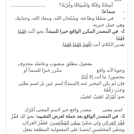
أسِجْنًا وقَتْلا واشْتِيَاقًا وغُرْبَةً؟ .............................
·
سماعا:
-
في سَمْعًا وطاعة، وسُبْحان الله، ومعاذ الله، وحنانيك
وهي جمل خبرية.
2-
في المصدر المكرر الواقع خبرا للمبتدأ:
نحو: أنْتَ
فَهْمًا
فَهْمًا
تقدير الكلام: أنت
افْهَمْ فَهْمًا فَهْمًا
.
مفعول مطلق منصوب وعامله محذوف
وجوبا لأنه واقع مكرر خبرًا للمبتدأ أو
محصورا: ما أنت إلا
أدَبًا
.
فإن لم يكن المخبر عنه (المبتدأ) اسم عين بل اسم مَعْنَى
وَجَبَ رَفْعُهُ
نحو:
أَمْرُكَ
ع
َجَبٌ
ع
َجَبٌ.
اسم معنى مصدر واقع خبر لاسم المعنى أمْرُك
3-
في المصدر الواقع بعد جملة لغرض التشبيه:
نحو: لك قَفْزٌ
قَفْزَ
الغزلانِ
وَلي سَعْيٌ
سَعْيَ
المُخْلِصِينَ
. فقَفْزَ الغزلان
وسَعْيَ المخلصين انتصبا على المفعولية المطلقة بفعل