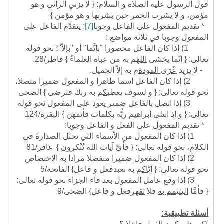
قول الرسول عليه الصلاة و السلام: { لا يزني الزاني و هو
مؤمن، و لا يشرب الخمر حين يشربها و هو مؤمن }
* تقديم المفعول على الفاعل وجوبا
[7]
: يتقدَّم الفاعل على
المفعول وجوبا في ثلاثة مواضع :
1) إذا كان الفاعل محصورا "بإنَّما" أو "بإلاّ"؛ نحو قوله
تعالى: { إنّما يخشى
اللهَ
م به
من عباه العلماءُ } فاطر/28.
- لا يزيد
عُرَى المودة
م به
إلاّ الجميل.
2) إذا كان الفاعل اسما ظاهرا و المفعول ضميرا متصلا،
نحو قوله تعالى: { و لسوف يعطي
ك
م به
ربك فترضى } الضحى
3) إذا اتصل بالفاعل ضمير يعود على المفعول نحو قوله
تعالى: { و إذِ ابتلى ابراهيمَ ربُّه بكلمات فأتمهن } البقرة/124
* تقديم المفعول على الفعل و الفاعل وجوبا:
1) إذا كان المفعول من الأسماء التي تحتل الصدارة في
الكلام، نحو قوله تعالى: { فأيَّ آيات الله تُنْكرون } غافر/81
2) إذا كان المفعول ضميرا منفصلا مرادا به الاختصاص
نحو قوله تعالى: {
إيَّاك
م به
نعبد
فعل و فاعل
} الفاتحة/5
3) إذا وقع عامل المفعول بعد فاء الجزاء نحو قوله تعالى:
{ فأمَّا
اليتيم
م به
فلا
تقهر
فعل و فاعل
} الضحى/9
أسئلة تطبيقية: