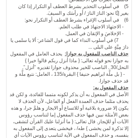
5)
في أسلوب التحذير بشرط العطف أو التكرار إذا كان
بغير إيَّا نحو: النارَ النارَ / أو رأسَك و السيفَ.
6)
في أسلوب الإغراء بشرط العطف أو التكرار نحو:
- الاجتهادَ الاجتهادَ في طلب العلم.
- الإخلاصَ و الإتقانَ في العمل.
7) في أسلوب النداء كما في قول الشاعر: ألا يا سلمى يا
دارَ مِيَّةٍ على البلى ...
حذف الناصب للمفعول به جوازا:
يحذف العامل في المفعول
به جوازا نحو قوله تعالى: { ماذا أنزل ربكم قالوا خيرا }
النحل/30 . الناصب للخير محذوف جوازا تقديره "أنزل".
- { بل ملَّة ابراهيم حنيفا } البقرة/135 ، العامل: نتبع ملَّة و
قد حذف جوازا.
حذف المفعول به:
الأصل في المفعول به أن يذكر لكونه متمما للفائدة، و لكن قد
يحذف مثلما حذف العمدة الفعل أو الفاعل، لأن الحذف لا
يكون إلا ضرورة بلاغية أو للاتساع أو الايجاز و هلمَّ جرا، و هذه
بعض الأمثلة نبين فيها حذف المفعول إما لتناسب رؤوس
الآيات أو للإيجاز. قال تعالى: { ما أنزلنا عليك القرآن لتشقى،
إلا تذكرة لمن يخشى } طه/ ، فيخشى يتعدى إلى المفعول به
بنفسه، و حذف المفعول في الآية لتناسب رؤوس الآيات أي