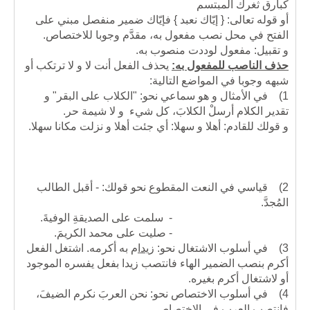
كبارق ثغرك المبتسم
أو قوله تعالى: { إيّاك نعبد } فإيّاك ضمير منفصل مبني على
الفتح في محل نصب مفعول به، مقدَّم وجوبا للاختصاص.
و تقبيل: مفعول لوددت منصوب به.
حذف الناصب للمفعول به:
يحذف الفعل أنت لا و لا ترتكب أو
شبهه وجوبا في المواضع التالية:
1)
في الأمثال و هو سماعي نحو: "الكلاب على البقر" و
تقدير الكلام أرسلْ الكلابَ، كل شيء و لا شيمة حر.
و قولك للقادم: أهلا و سهلا: أي جئت أهلا و نزلت مكانا سهلا.
2)
قياسي في النعت المقطوع نحو قولك: - أقبل الطالب
المُجدَّ.
- سلمت على الصديقةِ الوفيةَ.
- صليت على محمد الكريمَ.
3)
في أسلوب الاشتغال نحو:
زيدا
م به
أكرمه. اشتغل الفعل
أكرم بنصب الضمير الهاء فانتصب زيدا بفعل يفسره الموجود
أو لاشتغال أكرم بغيره.
4)
في أسلوب الاختصاص نحو: نحن العربَ نكرم الضيفَ،
فانتصب العرب في الاختصاص.