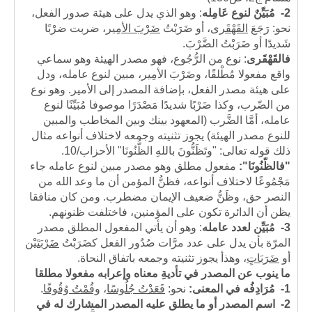
2-
مُبَيِّنٌ لنوع عَامِله
: وهو الذي يدل على هيئة صدور الفعل،
نحو: رَجَعَ
القَهْقَرى
، أو ضَرَبْتُ
ضَرْبَ الأمِير
، ضربت ضرْبًا
شَديدًا أو ضَرَبْتُ الضَّرْبَ.
فالقَهْقَرى
:
نوع من الرُّجُوع، فهو مصدر الهيئة وهو سماعي
واقع مفعولا مُطْلقًا، وضَرْبَ الأمِير، مبين لنوع عامله، ودل
على هيئة مصدر الفعل، بإضافة المصدر إلى الأمير. وهو نوع
من الضّرب، وكذا ضَرْبًا شديدًا مَصْدَرًا موصوفا مُبَيِّنًا لنوع
عامله، أمَّا الضَّرب (المعهود بينك وبين المخاطب والمبين
للنوع مصدر الهيئة) يجوز تثنيته وجمعه لاختلاف أنواعه مثال
ذلك قوله تعالى: "وتَظَنُّونَ باللهِ الظُّنُونَا" الأحزاب/10.
"فالظّنُونَا":
مفعول مطلق وهو مصدر مبين لنوع عامله جاء
مَجْمُوعًا لاختلاف أنواعه، فظنُّ المؤمن أن ما وعد الله من
النصر حق، وظَنُّ ضعيف الإيمان مضطرب. ومن كان منافقا
يظن أن الدائرة تكون على المؤمنين، فاختلفت ظنونهم.
3-
مُبَيِّن لعدد عامله
: وهو أن يأتي المفعول المطلق مصدر
المرّة بأن يدل على عدد مرَّات صُدُور الفعل كضَرَبْتُ
ضَرْبَتَيْن
أو
ضَرَبَاتٍ
، وهذأ يجوز تثنيته وجمعه باتفاق النحاة.
ما ينوب عن المصدر في تأديةِ معناه وإعرابه مفعولا مطلقا
1-
مُرَادِفُه في المعنى:
نحو:
قَعَدْتُ جُلُوسًا
،
وقُمْتُ وُقُوفًا
.
2-
اسم المصدر أو ما يطلق عليه المصدر المشارك له في