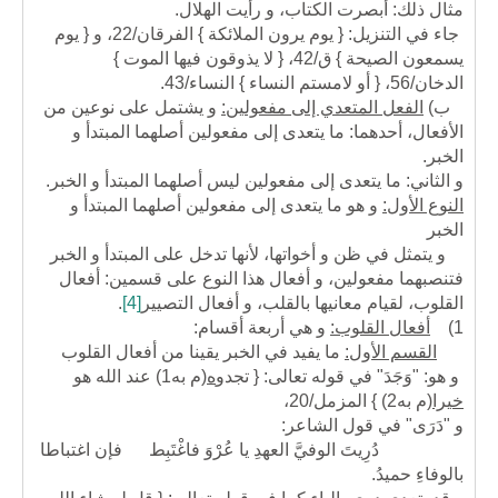
مثال ذلك: أبصرت الكتاب، و رأيت الهلال.
جاء في التنزيل: { يوم يرون الملائكة } الفرقان/22، و { يوم
يسمعون الصيحة } ق/42، { لا يذوقون فيها الموت }
الدخان/56، { أو لامستم النساء } النساء/43.
ب)
الفعل المتعدي إلى مفعولين:
و يشتمل على نوعين من
الأفعال، أحدهما: ما يتعدى إلى مفعولين أصلهما المبتدأ و
الخبر.
و الثاني: ما يتعدى إلى مفعولين ليس أصلهما المبتدأ و الخبر.
النوع الأول:
و هو ما يتعدى إلى مفعولين أصلهما المبتدأ و
الخبر
و يتمثل في ظن و أخواتها، لأنها تدخل على المبتدأ و الخبر
فتنصبهما مفعولين، و أفعال هذا النوع على قسمين: أفعال
القلوب، لقيام معانيها بالقلب، و أفعال التصيير
[4]
.
1)
أفعال القلوب:
و هي أربعة أقسام:
القسم الأول:
ما يفيد في الخبر يقينا من أفعال القلوب
و هو: "وَجَدَ" في قوله تعالى: { تجدو
ه
(م به1)
عند الله هو
خيرا
(م به2)
} المزمل/20،
و "دَرَى" في قول الشاعر:
دُرِيتَ الوفيَّ العهدِ يا عُرْوَ فاغْتَبِط فإن اغتباطا
بالوفاءِ حميدُ.