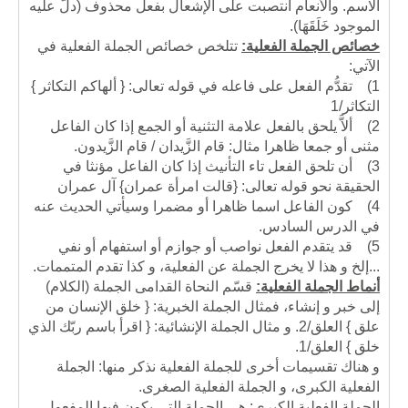
الاسم. والأنعام انتصبت على الإشعال بفعل محذوف (دلَّ عليه
الموجود خَلَقَهَا).
خصائص الجملة الفعلية:
تتلخص
خصائص الجملة الفعلية في
الآتي:
1)
تقدُّم الفعل على فاعله في قوله تعالى: { ألهاكم التكاثر }
التكاثر/1
2)
ألاَّ يلحق بالفعل علامة التثنية أو الجمع إذا كان الفاعل
مثنى أو جمعا ظاهرا مثال: قام الزَّيدان / قام الزَّيدون.
3)
أن تلحق الفعل تاء التأنيث إذا كان الفاعل مؤنثا في
الحقيقة نحو قوله تعالى: {قالت امرأة عمران} آل عمران
4)
كون الفاعل اسما ظاهرا أو مضمرا وسيأتي الحديث عنه
في الدرس السادس.
5)
قد يتقدم الفعل نواصب أو جوازم أو استفهام أو نفي
...إلخ و هذا لا يخرج الجملة عن الفعلية، و كذا تقدم المتممات.
أنماط الجملة الفعلية:
قسّم النحاة القدامى الجملة (الكلام)
إلى خبر و إنشاء، فمثال الجملة الخبرية: { خلق الإنسان من
علق } العلق/2. و مثال الجملة الإنشائية: { اقرأ باسم ربّك الذي
خلق } العلق/1.
و هناك تقسيمات أخرى للجملة الفعلية نذكر منها: الجملة
الفعلية الكبرى، و الجملة الفعلية الصغرى.
الجملة الفعلية الكبرى:
هي الجملة التي يكون فيها المفعول