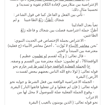
الإعتراضية بين متلازمين لإفادة الكلام تقوية و تسديدا و
تحسينا مثال ذلك:
- تأتي بين الفعل و الفاعل كما في قول الشاعر :
شجاك
-أظنُّ-
رَبْعُ الظاعنينا و لم
تعبأ بعذل العاذلينا
أظنُّ: جملة اعتراضية فصلت بين شجاك و فاعله رَبْعُ
الظاعنين.
- الاعتراض بجملة الإختصاص في الحديث النبوي:
"نحن
معاشر الأنبياء
لا نُوَرَّث" ، أخصَّ معاشر الأنبياء (ج فعلية)
معترضة بين المبتدأ و الخبر.
- قال تعالى: { و إنَّه لقسم
لو تعلمون
عظيم }
الواقعة/76 ، لو تعلمون: جملة معترضة بين القسم و وصفه.
ج)
الجملة الفعلية الواقعة جوابا لشرط غير جازم
نحو
قوله تعالى: { لولا دفع الله الناس بعضهم ببعض لفسدت
الأرض } البقرة
- الجملة الاعتراضية الواقعة بين فعل الشرط و جوابه نحو
قوله تعالى: { فإن لم تفعلوا و لن تفعلوا فاتقوا النار } البقرة.
- وقوع الجملة الفعلية صلة للموصول لا محل لها من
الاعراب
نحو قوله تعالى: { الذين يومنون بالغيب } البقرة