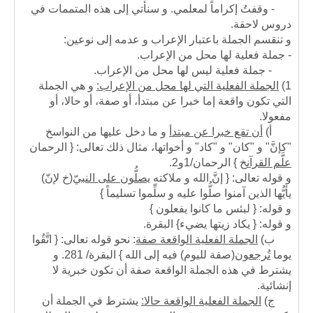
- وقفتُ إكراماً لمعلمي. و سنأتي إلى هذه المتممات في
دروس لاحقة.
و تنقسم الجملة باعتبار الإعراب و عدمه إلى نوعين:
- جملة فعلية لها محل من الإعراب.
- جملة فعلية ليس لها محل من الإعراب.
1)
الجملة الفعلية
التي
لها محل من الإعراب:
و هي الجملة
التي تكون واقعة إما خبرا عن مبتدأ، أو صفة، أو حالا، أو
مفعولا.
أ)
أن تقع خبرا عن مبتدأ
و ما دخل عليها من النواسخ
"كإنَّ" و "كان" و "كاد" و أخواتها، مثال ذلك تعالى: { الرحمان
علَّم القرآن
خ
} الرحمان/1و2.
و قوله تعالى: { إنَّ الله و ملاكته
يصلُّون على النبيّ
(
خ لإنّ)
يأيُّها الذين آمنوا صلُّوا عليه و سلِّموا تسليماً }
و قوله: { لبئس ما كانوا يفعلون }
و قوله: { يكاد زيتها يضيء} البقرة.
ب)
الجملة الفعلية الواقعة صفة
: نحو قوله تعالى: { اتَّقُوا
يوما
تُرجعون
(صفة لليوم)
فيه إلى الله } البقرة/ 281. و
يشترط في هذه الجملة الواقعة صفة أن تكون خبرية لا
إنشائية.
ج)
الجملة الفعلية الواقعة حالا:
يشترط في الجملة أن