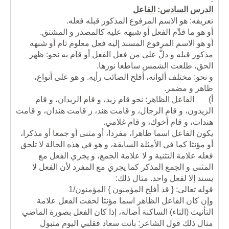
الدرس السادس:
الفاعل
تعريفه: هو الاسم المرفوع المذكور قبله فعله.
أو هو ما قدِّم الفعل أو شبهه عليه كالمصدر و المشتق.
أو هو الاسم المرفوع المسند إليه فعل معلوم تام أو شبهه
مذكور قبله و دلَّ على من فعل الفعل أو قام به نحو: ظهر
الحق، طلعت الشمس ساطعا نورها.
و نحو: مختلف ألوانه، أفلح الصائب رأيه. و هو على أنواع،
ظاهر و مضمر.
أ‌)
الفاعل الظاهر:
نحو قام زيد، و قام الزيدان، و قام
الزيدون، و قام الرجال، و قامت هند، ز قامت هندان، و قامت
هندات، و قام أخوك، و قام غلامي.
يكون الفاعل اسما ظاهرا، مفردا، أو مثنى أو جمعا أو مذكرا،
أو مؤنثا كما في الأمثلة السابقة، و هو في هذه الحالة لا تلحق
فعله علامة التثنية و لا علامة الجمع، و يجري الفعل مع
المثنى و الجمع المذكر كما يجري مع المفرد لأن الفعل لا
يسند إلا لفعل واحد. مثال ذلك:
قوله تعالى: { قد أفلح المؤمنون } المؤمنون/1
وإن كان الفاعل الظاهر اسما مؤنثا لحقت الفعل علامة
التأنيث (التاء) الساكنة أصالة، إذا كان الفعل بصورة الماضي
مثال ذلك قول الشاعر: بانت سعاد فقلبي اليوم متبول