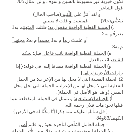
تكون خبرية غير مسبوقة بالسين و سوف و لن. مثال ذلك
قول الشاعر:
و لقد أمُرُّ على
اللَّئيم
(صاحب الحال)
يَسُبُّني
(حالا)
فمضيت و قلت لا يعنيني
د)
الجملة الفعلية الواقعة مفعول به:
ظنَنْت
المتهمَ
م به1
يعترفُ
م به2
أو علمتُ
زيداً
م به1
محمداً
م به2
مجتهداً
م به3
ه)
الجملة الفعلية الواقعة نائب فاعل:
قيل:
يحكم
القاضي
نائب
بالعدل.
و)
الجملة الفعلية الواقعة مضافا إليه:
في قوله: { إذا
زلزلت الأرض زلزالها
}
2)
الجملة الفعلية التي لا محل لها من الإعراب:
من الجمل
الفعلية التي لا محل لها من الإعراب، الجملة التي تحل محل
المفرد (و هذا هو الأصل في الجملة).
أ)
الجملة الإستئنافية:
و تتمثل في الجملة المنقطعة عما
قبلها نحو: مات فلان رحمه الله.
{ قل سأتلوا عليكم منه ذِكرا إنَّا مكَّنَّا له في الأرض }
الكهف/83و84
- جملة العامل المُلْغى لتأخره نحو: زيد قائم
أظن
.
ب)
الجملة المعترضة بين شيئين متلازمين:
تأتي الجملة