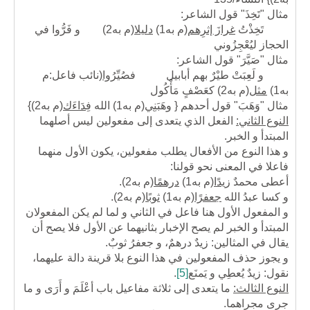
مثال "تَخِذَ" قول الشاعر:
تَخِذْتُ
غرازَ إثرِهم
(م به1)
دليلا
(م به2)
و فَرُّوا في
الحجاز ليُعْجِزُوني
مثال "صَيَّرَ" قول الشاعر:
و لَعِبَتْ طيْرٌ بهم أبابيل فصُيِّرُ
وا
(نائب فاعل:م
به1)
مثل
(م به2)
كعَصْفٍ مَأْكُول
مثال "وَهَبَ" قول أحدهم { وهَبَنِ
ي
(م به1)
الله
فِدَاءَك
(م به2)
}
النوع الثاني:
الفعل الذي يتعدى إلى مفعولين ليس أصلهما
المبتدأ و الخبر.
و هذا النوع من الأفعال يطلب مفعولين، يكون الأول منهما
فاعلا في المعنى نحو قولنا:
أعطى محمدٌ
زيدًا
(م به1)
درهمًا
(م به2)
.
و كسا عبدُ الله
جعفرًا
(م به1)
ثوبًا
(م به2)
.
و المفعول الأول هنا فاعل في الثاني و لما لم يكن المفعولان
المبتدأ و الخبر لم يصح الإخبار بثانيهما عن الأول فلا يصح أن
يقال في المثالين: زيدٌ درهمٌ، و جعفرُ ثوبٌ.
و يجوز حذف المفعولين في هذا النوع بلا قرينة دالة عليهما،
نقول: زيدٌ يُعطِي و يَمنَع
[5]
.
النوع الثالث:
ما يتعدى إلى ثلاثة مفاعيل باب أعْلَمَ و أَرَى و ما
جرى مجراهما.