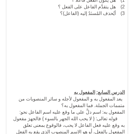
1)
هل يكون الفعل فاعلا ؟
2)
هل يتقدَّم الفاعل على الفعل ؟
3)
أيُحذف المُسنَدُ إليه (الفاعل)؟
الدرس السابع:
المفعول به
يعد المفعول به و المفعول لأجله و سائر المنصوبات من
متممات الجملة. فما المفعول به؟
المفعول به: اسم دلَّ على ما وقع عليه اسم الفاعل نحو:
قوله تعالى: { لا يحب الله الجهر بالسوء } فالجهرَ مفعول
به وقع عليه فعل الفاعل لا يحب، فالوقوع بمعنى تعلق
المفعول بالفعل، أو هو الاسم المنصوب الذي يقع به الفعل