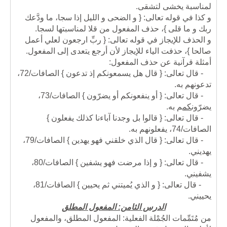
لمناسبة يخشى لتشقى.
و كذا في قوله تعالى: { و الضحى و الليل إذا سجا، ما ودَّعك
ربك و ما قلى }، حذف المفعول من قلا لمناسبتها لسجا.
و الحذف للإيجاز في قوله تعالى: { ربِّ ارجعون لعلي أعمل
صالحا }، حذفت الياء للإيجاز لأن أرجع يتعدى إلى المفعول.
أمثلة قرآنية عن حذف المفعول:
- قال تعالى: { قال هل يسمعونكم إذ تدعون } الصافات/72،
تدعون
ه
م به
.
- قال تعالى: { أو ينفعونكم أو يضرّون } الصافات/73،
يضرّون
كم
م به
.
- قال تعالى: { قالوا بل وجدنا آباءنا كذلك يفعلون }
الصافات/74،
يفعلون
ه
م به
.
- قال تعالى: { قال الذي خلقني فهو يهدين } الصافات/79،
يهدين
ي
.
- قال تعالى: { و إذا مرضت فهو يشفين } الصافات/80،
يشفين
ي
.
- قال تعالى: { و الذي يُميتني ثم يحيين } الصافات/81،
يحيين
ي
.
الدرس الثامن: المفعول المطلق
من مُتَمِّمات الجُمْلة الفعلية: المفعول المطلق، والمفعول