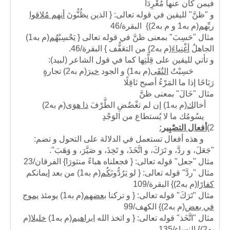
فيمن كان عنها مُعْرِدَا
و "ظنَّ" لليقين في قوله تعالى: { الذين يظُنُّونَ
أنهم مُلاقوا
ربِّهم
(م به1 و م به2)
} البقرة/46
مثال "حَسِبَ" بمعنى ظنَّ في قوله تعالى { يَحْسِبُ
هُم
(م به1)
الجاهلُ
أغْنِياءَ
(م به2)
من التعَفُّف } البقرة/46.
و تأتي لليقين على قِلَّتِها كما في قول الشاعر (لبيد):
حَسِبْتُ
التُقَى
(م به1)
و الجود
خيرَ
(م به2)
تجارةٍ
رَبَاحًا إذا ما المَرْءُ أصبح ثاقِلًا
مثال "خَالَ" بمعنى ظنَّ
أخال
ك
(م به1)
إن لم تغْضُضِ الطَّرْفَ
ذا هوَى
(م به2)
يسُومُك ما لا يُستطاع من الوَجْدِ
2)
أفعال التصْيِير:
و هذه أفعال تستعمل في الدلالة على التحول و تضم:
"جَعَلَ، و ردَّ، و تَرَكَ، و اتَّخَذَ، و تَخِذَ، و صَيَّرَ، و وَهَبَ".
مثال "جعل" قوله تعالى: { فجعلناه هباءً منثورَا} الفرقان/23
مثال "ردَّ" قوله تعالى: { لو يَرُدُّونَ
كُم
(م به1)
من بعد إيمانكم
كفارًا
(م به2)
} البقرة/109
مثال "تَرَكَ" قوله تعالى: { و تركنا
بعضهم
(م به1)
يومئذ
يموج
في بعض
(م به2)
} الكهف/99
مثال "اتَّخَذ" قوله تعالى: { و اتخذ الله
ابراهيم
(م به1)
خليلا
(م
به2)
} النساء/135