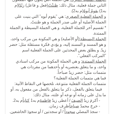
الثاني جملة فعلية، مثال ذلك:
ظننْتُ
(فعل و فاعل)
زيْدًا
(م
به1)
يقومُ أبوهُ
(م به2)
.
و
الجملة الفعلية الصغرى
: هي "يقوم أبوه" التي بنيت على
الجملة الأصلية أو على صدر الجملة و هو ظننتُ.
* تقسيم آخر للجملة الفعلية، و هي الجملة البسيطة و الجملة
الممتدة.
الجملة البسيطة:(
أو الأصلية) و هي المكونة من مركب واحد،
و هو المسند و المسند إليه، و يؤدي فكرة مستقلة مثل: حضر
زيدٌ. و يطلق بعض المحدثين على الجملة الفعلية اسم
"المركب الفعلي".
الجملة الممتدة:
و هي الجملة المكونة من مركب اسنادي
واحد، و ما يتعلق بعنصريه أو بأحدهما من مفردات هي
متممات مثل: حضر زيدٌ صباحاً.
فما هي متممات الجملة الفعلية؟
متممات الجملة الفعلية متنوعة، نلخصها في النقاط الآتية:
فيما يتعلق بالفعل، ذكر ما يتعلق بالفعل من مفعول به، أو
ما يدل على زمانه أو نوعه أو علته، مثال ذلك:
- أكرمَ زيدٌ
الضيفَ
/ أعطى زيدٌ
فاطمةَ
م به1
كتاباً
م به2
.
- خرجَ محمدٌ
صباحا
ظرف زمان
.
- سجدَ المصلي
سجوداً
/ أو سجدتين / أو سجودَ الخاشعين.