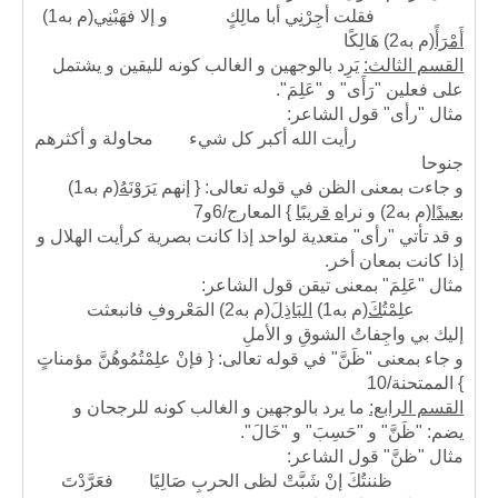
فقلت أجِرْنِي أبا مالِكٍ و إلا فهَبْنِ
ي
(م به1)
أَمْرَأً
(م به2)
هَالِكًا
القسم الثالث:
يَرِد بالوجهين و الغالب كونه لليقين و يشتمل
على فعلين "رَأَى" و "عَلِمَ".
مثال "رأى" قول الشاعر:
رأيت الله أكبر كل شيء محاولة و أكثرهم
جنوحا
و جاءت بمعنى الظن في قوله تعالى: { إنهم يَرَوْنَ
هُ
(م به1)
بعيدًا
(م به2)
و نرا
ه
قريبًا
} المعارج/6و7
و قد تأتي "رأى" متعدية لواحد إذا كانت بصرية كرأيت الهلال و
إذا كانت بمعان أخر.
مثال "عَلِمَ" بمعنى تيقن قول الشاعر:
علِمْتُ
كَ
(م به1)
البَاذِلَ
(م به2)
المَعْروفِ فانبعثت
إليك بي واجِفاتُ الشوقِ و الأملِ
و جاء بمعنى "ظَنَّ" في قوله تعالى: { فإنْ علِمْتُمُوهُنَّ مؤمناتٍ
} الممتحنة/10
القسم الرابع:
ما يرد بالوجهين و الغالب كونه للرجحان و
يضم: "ظَنَّ" و "حَسِبَ" و "خَالَ".
مثال "ظنَّ" قول الشاعر:
ظننتُكَ إنْ شَبَّتْ لظى الحربِ صَالِيًا فعَرَّدْتَ