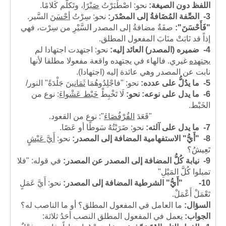
اللفظ دون الصيغة:
نحو: اصْطَبَرْتُ
صَبْرًا
، وتَكلَّم كَلامًا.
3-
الصِّفة المُضَافةُ إلى المصْدَر:
نحو: سِرْتُ
أحْسَنَ
السَّير.
"فَأَحْسَنَ":
صفَةٌ مضافةُ إلى المصدر
ا
لسَّيْرِ من سِرْت، فهي
إذاً قد نَابَتْ منَابَ المفعول المطلق.
4-
ضميره (المصدر) العائد إليه:
نحو: اجتهدت اجتهادا لم
يجتهده
غيري. فالهاء في يجتهده واقعة مفعولا مطلقا لأنها
نابت عن المصدر وهي عائدة إليه (اجتهادا).
5-
ما يدُلُّ على عدده:
نحو: "فاجْلِدُوهُمَا
ثَمَانينَ
جَلْدَةً" النور/
6-
ما يدل على نوعه: نحو:
لَا تَخْبِطْ
خَبْط عَشْواءَ
: نوع من
الخَبْط.
"قَعَدَ
القُرْفُصَاءَ
": نوع من القعود.
7-
ما يدل على آلته:
نحو: ضَرَبْتُهُ سَوطًا أو عَصًا.
8-
"أَيُّ" الاستفهامية المضافة إلى المصدر:
نحو:
أَيَّ عَيْشٍ
تَعِيشُ؟
9-
نيابة كُلُّ المضافة إلى المصدر عن المصدر:
في قوله: "فلا
تميلوا كُلَّ المَيْلِ"
10-
"أَيُّ" الشرطية المضافة إلى المصدر:
نحو: أَيَّ عَمَلٍ
تَعْمَلْ أَعْمَلْ.
السؤال:
ما العامل في المفعول المطلق؟ أو ما الناصب له؟
الجواب:
يعمل في المفعول المطلق النصب أحَدُ ثلاثة: