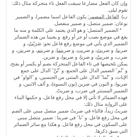
وإن كان الفعل مضارعا سبقت الفعل تاء متحركة مثال ذلك:
تقوم ليلى.
ب‌)
الفاعل المضمر:
يكون الفاعل اسما مضمرا، و الضمير
نوعان: ضمير متصل، و ضمير منفصل.
* الضمير المتصل: و هو الذي يعتمد على الكلمة و منه ما
يقع في موضع نصب أو جر أو رفع. و يعنينا من هذه الضمائر
الضمير الذي يأتي في موضع رفع فاعل نحو: ضَرَبْ
تُ
، و
ضرب
نا
، و ضرب
تَ
، و ضرب
تِ
، و ضرب
تما
، و ضرب
تم
، و ضرب
تن
، و
ضرب، و ضرب
تْ
، و ضرب
ا
، و ضرب
وا
، و ضرب
ن
.
يمكن تلخيصها في تاء الفاعل المتحركة بضم أو بكسر أو بفتح،
و "تُم" الضمير الدال على الجمع، و "تُنَّ" الدال على جمع
الإناث، و "تُما" الدال على المثنى من الجنسين، و "الواو" في
ضربوا، و النون في ضربن (نون النسوة)، و ألف الاثنين، و
الضمير المستتر في ضرب، و ضربتْ.
فهذه الضمائر لا تأتي إلا في محل رفع فاعل، و حكمها البناء
على الرواية مثال ذلك:
ضربتُ زيداً، فالتاء في ضربتُ ضمير متصل مبني على الضم
في محل رفع فاعل. و "نا" في ضربنا : ضمير متصل مبني
على السكون في محل رفع فاعل. و هكذا مع سائر الضمائر
التي سبق ذكرها.