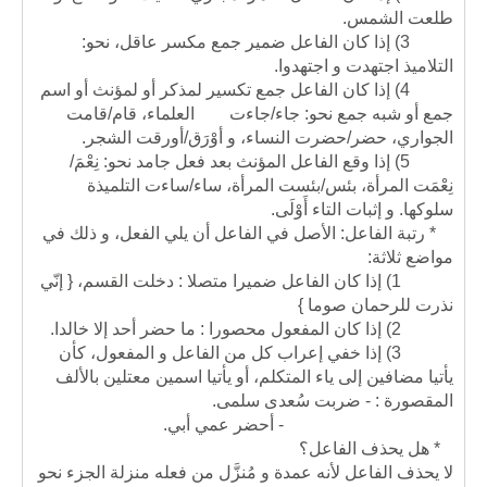
طلعت الشمس.
3) إذا كان الفاعل ضمير جمع مكسر عاقل، نحو:
التلاميذ اجتهدت و اجتهدوا.
4)
إذا كان الفاعل جمع تكسير لمذكر أو لمؤنث أو اسم
جمع أو شبه جمع نحو: جاء/جاءت العلماء، قام/قامت
الجواري، حضر/حضرت النساء، و أوْرَق/أورقت الشجر.
5) إذا وقع الفاعل المؤنث بعد فعل جامد نحو: نِعْمَ/
نِعْمَت المرأة، بئس/بئست المرأة، ساء/ساءت التلميذة
سلوكها. و إثبات التاء أَوْلَى.
* رتبة الفاعل: الأصل في الفاعل أن يلي الفعل، و ذلك في
مواضع ثلاثة:
1) إذا كان الفاعل ضميرا متصلا : دخلت القسم، { إنّي
نذرت للرحمان صوما }
2) إذا كان المفعول محصورا : ما حضر أحد إلا خالدا.
3) إذا خفي إعراب كل من الفاعل و المفعول، كأن
يأتيا مضافين إلى ياء المتكلم، أو يأتيا اسمين معتلين بالألف
المقصورة : - ضربت سُعدى سلمى.
- أحضر عمي أبي.
* هل يحذف الفاعل؟
لا يحذف الفاعل لأنه عمدة و مُنزَّل من فعله منزلة الجزء نحو