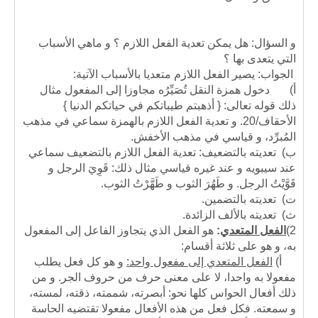
و السؤال: هل يمكن تعدية الفعل اللازم ؟ و ماهي الأسباب
التي يتعدى بها ؟
الجواب: يصير الفعل اللازم متعديا بالأسباب الآتية:
أ‌)
دخول همزة النقل تُصَيِّرُه مجاوزا إلى المفعول مثال
ذلك قوله تعالى: { أذهبتم طيباتكم في حياتكم الدنيا }
الأحقاف/20. و تعدية الفعل اللازم بالهمزة سماعي في مذهب
المُبرِّد، و قياسي في مذهب الأخفش.
ب‌)
تعديته بالتضعيف: تعدية الفعل اللازم بالتضعيف سماعي
عند سيبويه و عند غيره قياسي مثال ذلك: قَوِيَ الرجل و
قَوَّيْتُ الرجل. و طَهُرَ الثوب و طَهَّرْتُ الثوب.
ت‌)
تعديته بالتضمين.
ث‌)
تعديته بالألف الزائدة.
2)
الفعل المتعدي
:
هو الفعل الذي يتجاوز الفاعل إلى المفعول
به، و هو على ثلاثة أقسام:
أ)
الفعل المتعدي إلى مفعول واحد:
و هو كل فعل يطلب
مفعولا به واحدا، لا على معنى حرف من حروف الجر. و من
ذلك أفعال الحواس كلها نحو: أبصرته، شممته، ذقته، لمسته،
و سمعته. فكل فعل من هذه الأفعال مفعولا تقتضيه الحاسة