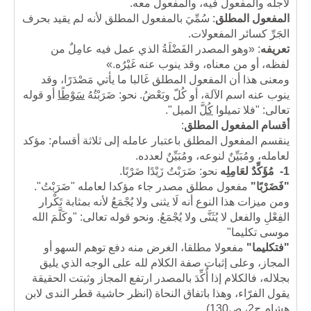
لأجله والمفعول فيه، والمفعول معه.
المفعول المطلق
: سُمِّيَ بالمفعول المطلق لأنه لم يقيد بحرف
الجَرِّ كسائر المفعولات.
تعريفه
:
«
وهو المصدر الفَضْلَةُ الذي عمل فيه عامِلٌ من
لفظه، أو من معناه، وقد ينوب عنه غَيْرُه.»
ومعنى هذا أن المفعول المطلق غَالبا ما يأتي مَصْدَرًا، وقد
ينوب عنه اسم الآلة، أو كُلّ وبَعْضُ. نحو: ضَرَبْتُهُ
سَوْطًا
أو قوله
تعالى: "فلا تميلوا
كُلَّ
الميل".
أقسام المفعول المطلق
:
ينقسم المفعول المطلق باعتبار عامله إلى ثلاثة أقسام: مؤكد
لعامله، ومُبَيِّنٌ لنوعه، ومُبَيِّنٌ لعدده.
1-
مُؤَكِّدٌ لعَامِلِه
نحو: ضَرَبْتُ زَيْدًا ضَرْبًا.
"فَضَرْبًا"
مفعول مطلق مصدر جاء مؤكدا لعامله "ضَرَبْتُ".
ومن ميزات هذا النوع أنه لَا يثنى ولا يُجْمَعُ لأنه بمثابة تَكْرار
الفِعْلِ والفعل لا يُثَنَّى ولا يُجْمَعُ. ونحو قوله تعالى: "وكَلَّمَ الله
موسى تكليما"
"فتكليما"
مفعولا مطلقا، الغرض منه دفع توهم السهو أو
المجاز، وعلى إثبات صفة الكلام لله على الوجه الذي يليق
بجلاله، فالكلام إذا أُكِّدَ بالمصدر ارتفع المجاز وثبتت الحقيقة
يقول الفرّاء، وهذا باتفاق النحاة (انظر حاشية قطر الندى لابن
هشام ج2، ص130)