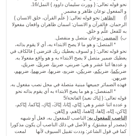
نحو قوله تعالى: { وورث سليمان داوود } النمل/16.
و المفعول نوعان ظاهر و مضمر.
أ‌)
الظاهر:
نحو قوله تعالى: { علَّم القرآن، خلق الانسان }
الرحمان. فالقرآن و الانسان: اسمان ظاهران واقعان مفعولا
به للفعل علَّم و خلق.
ب‌)
المضمر:
نوعان متصل و منفصل.
* المتصل: و هو ما لا يصح الابتداء به، أي لا يقوم بذاته،
نحو قوله تعالى: { و لسوف يعطيك ربك فترضى } فالكاف في
يعطيك ضمير متصل لا يصح الابتداء به و هو واقع مفعولا به.
و عددها اثنا عشر و هي: ضربن
ي
، ضرب
نا
، ضرب
كَ
، ضرب
كِ
،
ضرب
كما
، ضرب
كم
، ضرب
كن
، ضرب
ه
، ضرب
ها
، ضرب
هما
، ضرب
هم
،
ضرب
هن
.
فهذه الضمائر جميعها مبنية متصلة في محل نصب مفعول به.
* المنفصل: و هو ما يصح الابتداء به أي يقوم بذاته نحو
قوله تعالى: { إياك نعبد} الفاتحة/5
و عدده اثنا عشر و هي: إيّاي، إيّانا، إيّاكَ، إيّاكِ، إ‍يّاكما، إيّاكم،
إيّاكن، إيّاه، إيّاها، إيّاهما، إيّاهم، و إيّاهن.
الناصب للمفعول به:
الناصب للمفعول به، فعل أو شبهه
(مصدر أو مشتق)، و الأصل في ذلك الناصب أن يكون مذكورا
كما في قول الشاعر: وددت تقبيل السيوف لأنها لمعت