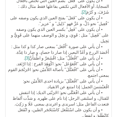
• أن يكون على "فَعُلَ" بضم العين التي تختص بأفعال
السجايا، أو الأفعال التي تكتفي بفاعلها فقط مثال ذلك :
شَرُفَ، و كَرُمَ
[2]
.
• أن يكون على "فَعَلَ" بفتح العين الذي يكون وصفه على
"فُعِيل" نحو ذَلَّ، و عَزَّ فهو "ذَلِيل" و "عزيز".
• أن يكون على "فَعِل" بكسر العين الذي يكون وصفه
على "فَعِيل" مثل : قَوِيَ، و بَخِلَ و الوصف منهما على قَوِيٌّ و
بَخِيل.
• أن يأتي على صورة "أَفْعَل" بمعنى صار كذا و كذا مثل :
أَحْصَدَ الزرع و أغَدَّ البعير، إذا صار ذا حصادٍ، و صار ذا غِدَّة.
• أن يأتي على "افْعَلَلَّ" مثل: اقْشَعَرَّ و اطْمَأَنَّ
[3]
.
• أن يأتي على "افْعَوْعَل" نحو: اكْوَهَدَ الفرخ : إذا ارْتَعَد.
• أن يأتي على "افْعَنْلَلَ" بأصالة اللاَّمَيْن نحو: احْرَنْجَمَ القوم
بمعنى اجتمع.
• أن يأتي على "افْعَنْلَلَ" بزيادة احدى اللاَّمَيْن نحو:
اقْعَنْسَسَ الجمل: إذا امتنع عن الانقياد.
• أن يأتي على افْعَنْلَى نحو: احْرَنْبَى الديك: إذا انتفش
للقتال، و اسلنقى الرجل: إذا نام على ظهره. و شذَّت ألفاظ
فتعدت الفاعل مثل: اسرندى و اغرندى بمعنى عَلَا و رَكِبَ.
• و أن يكون على اسْتَفْعَل كاسْتَحْجَر الطين، و انْفَعَل
كانْطَلَقَ و انفعل.