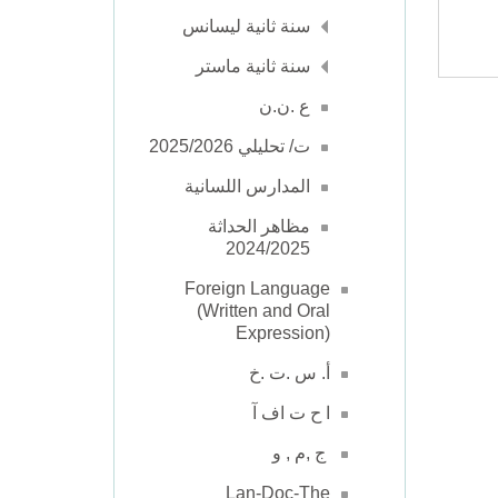
سنة ثانية ليسانس
سنة ثانية ماستر
ع .ن.ن
ت/ تحليلي 2025/2026
المدارس اللسانية
مظاهر الحداثة
2024/2025
Foreign Language
(Written and Oral
Expression)
أ. س .ت .خ
ا ح ت اف آ
ج ,م , و
Lan-Doc-The