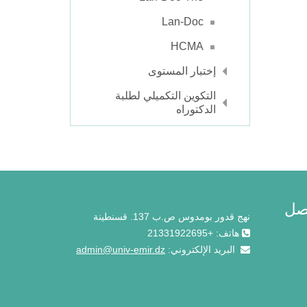
Lan-Doc
HCMA
إختبار المستوى
التكوين التكميلي لطلبة
الدكتوراه
اصل
نهج قدور بومدوس ص.ب 137. قسنطينة
هاتف: +21331922695
البريد الإلكتروني:
admin@univ-emir.dz